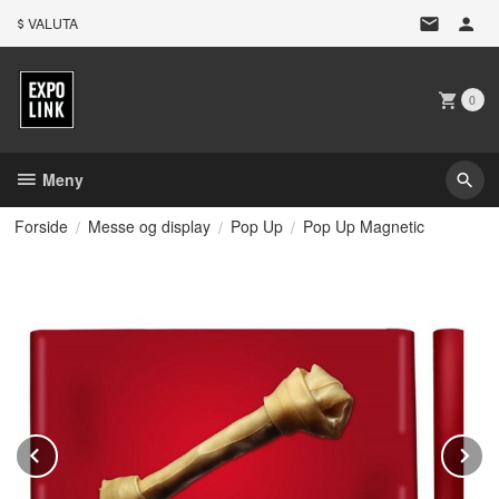
Gå
VALUTA
til
innholdet
0
Meny
Forside
Messe og display
Pop Up
Pop Up Magnetic
Prev
N