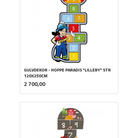
GULVDEKOR - HOPPE PARADIS "LILLEBY" STR
120X250CM
ekskl.
Pris
2 700,00
mva.