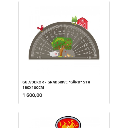
GULVDEKOR - GRADSKIVE "GÅRD" STR
180X100CM
ekskl.
Pris
1 600,00
mva.