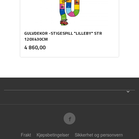
GULVDEKOR -STIGESPILL "LILLEBY" STR
120X430CM
ekskl.
Pris
4 860,00
mva.
Frakt
Kjøpsbetingelser
Sikkerhet og personvern