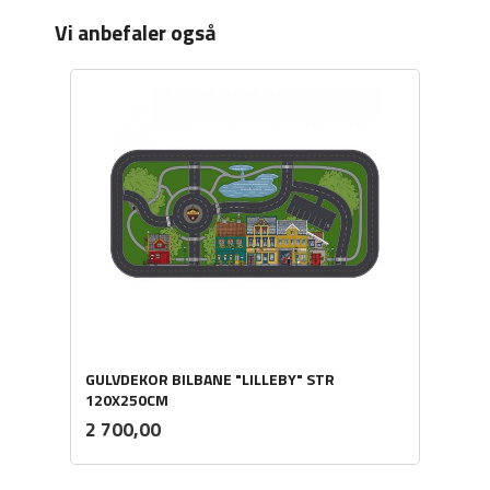
Vi anbefaler også
GULVDEKOR BILBANE "LILLEBY" STR
120X250CM
ekskl.
Pris
2 700,00
mva.