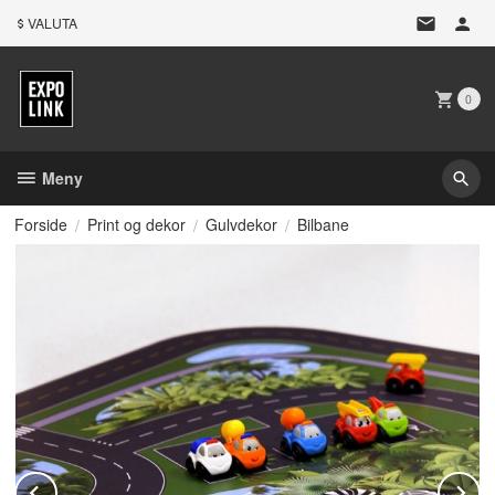
Gå
VALUTA
til
innholdet
0
Meny
Forside
Print og dekor
Gulvdekor
Bilbane
Prev
N