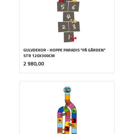
GULVDEKOR - HOPPE PARADIS "PÅ GÅRDEN"
STR 120X300CM
ekskl.
Pris
2 980,00
mva.