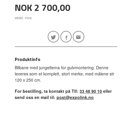
Pris
NOK
2 700,00
ekskl. mva.
Produktinfo
Bilbane med jungeltema for gulvmontering. Denne
leveres som et komplett, stort merke, med målene str
120 x 250 cm.
For bestilling, ta kontakt på Tlf:
33 48 90 10
eller
send oss en mail til:
post@expolink.no