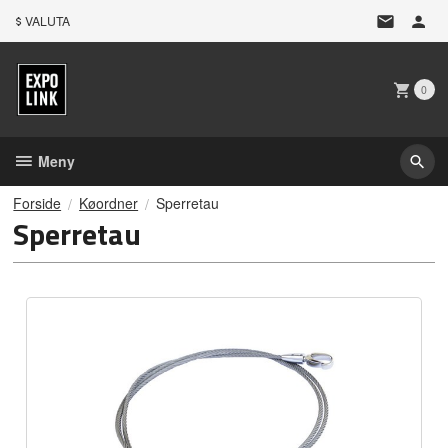
Gå
VALUTA
til
innholdet
0
Meny
Forside
Køordner
Sperretau
Sperretau