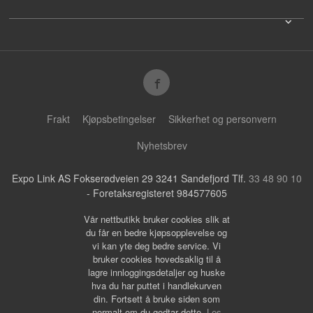
Frakt
Kjøpsbetingelser
Sikkerhet og personvern
Nyhetsbrev
Expo Link AS Fokserødveien 29 3241 Sandefjord Tlf.
33 48 90 10
- Foretaksregisteret 984577605
Vår nettbutikk bruker cookies slik at
du får en bedre kjøpsopplevelse og
vi kan yte deg bedre service. Vi
bruker cookies hovedsaklig til å
lagre innloggingsdetaljer og huske
hva du har puttet i handlekurven
din. Fortsett å bruke siden som
normalt om du godtar dette.
Les