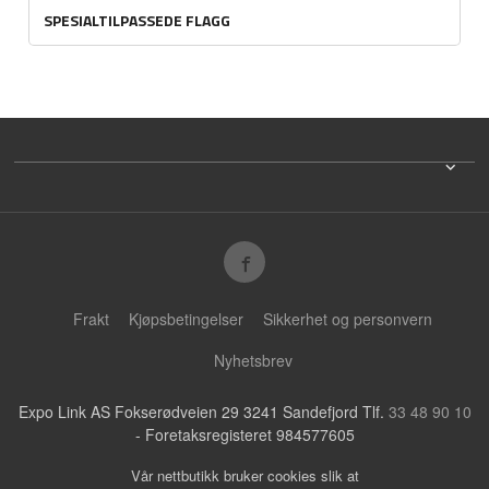
SPESIALTILPASSEDE FLAGG
Frakt
Kjøpsbetingelser
Sikkerhet og personvern
Nyhetsbrev
Expo Link AS Fokserødveien 29 3241 Sandefjord Tlf.
33 48 90 10
- Foretaksregisteret 984577605
Vår nettbutikk bruker cookies slik at