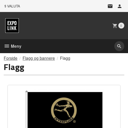
Gå
VALUTA
til
innholdet
0
Meny
Forside
Flagg og bannere
Flagg
Flagg