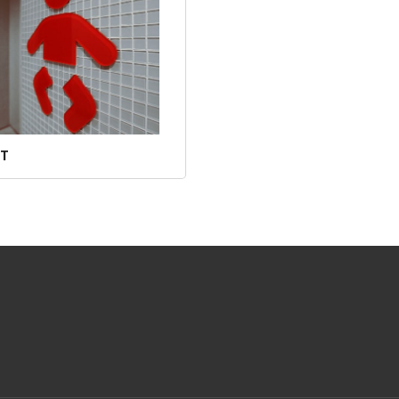
T
Les mer