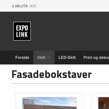
Gå
Lukk
VALUTA
: NOK
til
innholdet
Produkter
Forside
Skilt
LED-Skilt
Print og deko
Fasadebokstaver