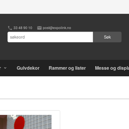
33 48 90 10
post@expolink.no
Søk
r
Gulvdekor
Rammer og lister
Messe og displ