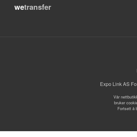
we
transfer
Expo Link AS Fo
Vår nettbutik
bruker cookie
Fortsett å