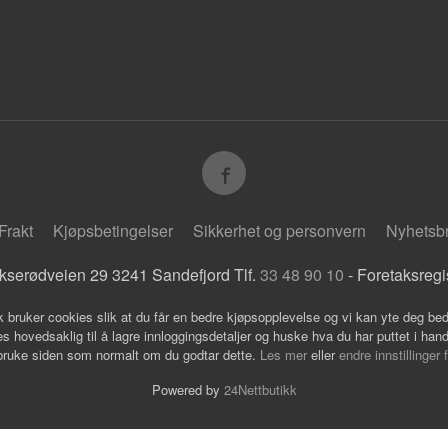
Frakt
Kjøpsbetingelser
Sikkerhet og personvern
Nyhetsb
kserødveien 29 3241 Sandefjord Tlf.
33 48 90 10
- Foretaksreg
k bruker cookies slik at du får en bedre kjøpsopplevelse og vi kan yte deg bed
s hovedsaklig til å lagre innloggingsdetaljer og huske hva du har puttet i han
 bruke siden som normalt om du godtar dette.
Les mer
eller
endre innstillinger 
Powered by
24Nettbutikk