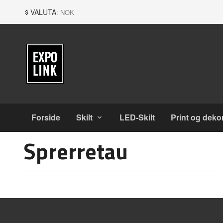
Gå
Lukk
VALUTA
: NOK
til
innholdet
Produkter
Forside
Skilt
LED-Skilt
Print og deko
Sprerretau