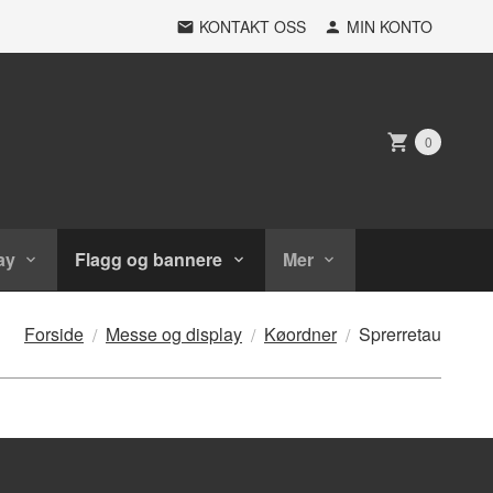
KONTAKT OSS
MIN KONTO
0
ay
Flagg og bannere
Mer
Forside
Messe og display
Køordner
Sprerretau