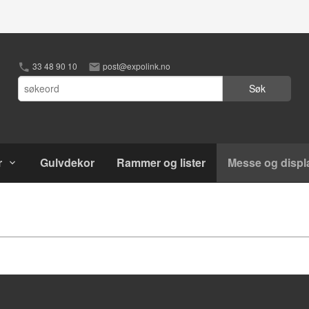
33 48 90 10
post@expolink.no
Søk
r
Gulvdekor
Rammer og lister
Messe og displ