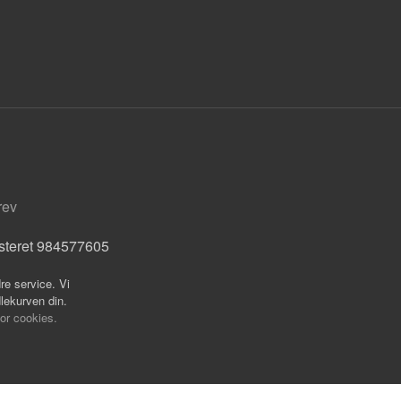
rev
isteret 984577605
re service. Vi
dlekurven din.
for cookies.