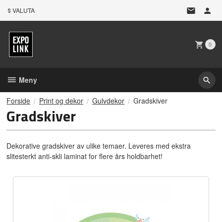
Gå
VALUTA
til
innholdet
0
Meny
Forside
Print og dekor
Gulvdekor
Gradskiver
Gradskiver
Dekorative gradskiver av ulike temaer. Leveres med ekstra
slitesterkt anti-skli laminat for flere års holdbarhet!