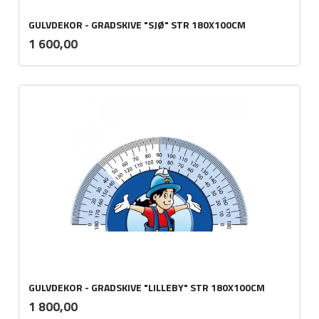
GULVDEKOR - GRADSKIVE "SJØ" STR 180X100CM
ekskl.
Pris
1 600,00
mva.
GULVDEKOR - GRADSKIVE "LILLEBY" STR 180X100CM
ekskl.
Pris
1 800,00
mva.