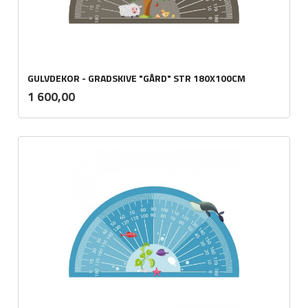
GULVDEKOR - GRADSKIVE "GÅRD" STR 180X100CM
ekskl.
Pris
1 600,00
mva.