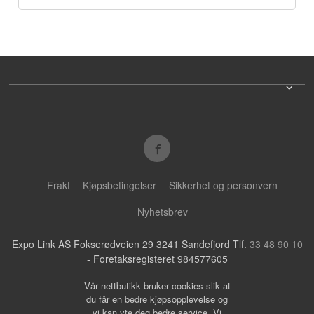
Frakt
Kjøpsbetingelser
Sikkerhet og personvern
Nyhetsbrev
Expo Link AS Fokserødveien 29 3241 Sandefjord Tlf.
33 48 90 10
- Foretaksregisteret 984577605
Vår nettbutikk bruker cookies slik at
du får en bedre kjøpsopplevelse og
vi kan yte deg bedre service. Vi