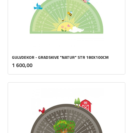
GULVDEKOR - GRADSKIVE "NATUR" STR 180X100CM
ekskl.
Pris
1 600,00
mva.