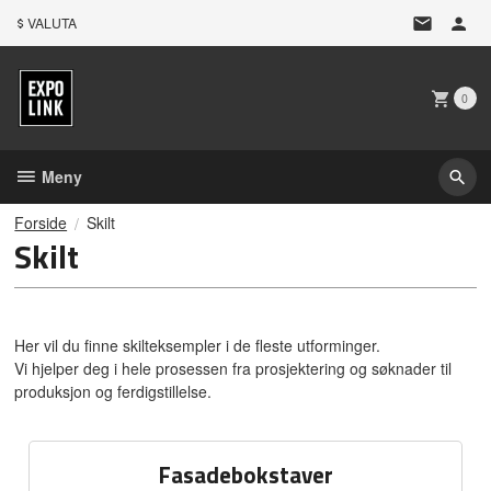
Gå
VALUTA
til
innholdet
0
Meny
Forside
Skilt
Skilt
Her vil du finne skilteksempler i de fleste utforminger.
Vi hjelper deg i hele prosessen fra prosjektering og søknader til
produksjon og ferdigstillelse.
Fasadebokstaver