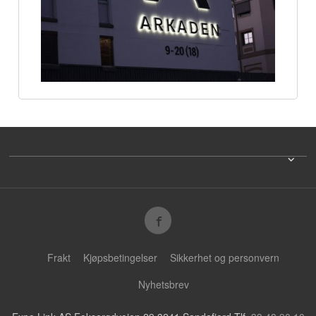
Frakt
Kjøpsbetingelser
Sikkerhet og personvern
Nyhetsbrev