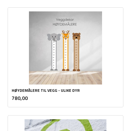
HØYDEMÅLERE TIL VEGG - ULIKE DYR
ekskl.
Pris
780,00
mva.