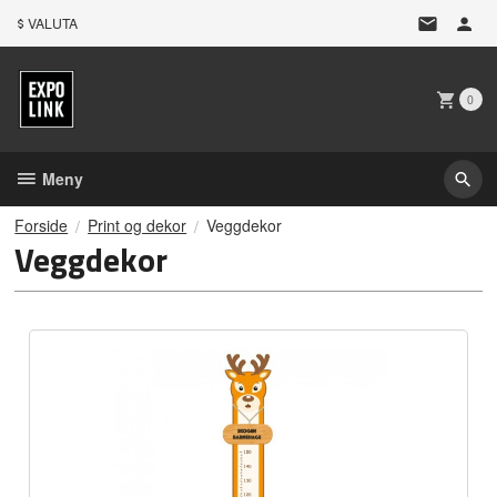
Gå
VALUTA
til
innholdet
0
Meny
Forside
Print og dekor
Veggdekor
Veggdekor