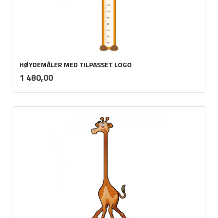
HØYDEMÅLER MED TILPASSET LOGO
ekskl.
Pris
1 480,00
mva.