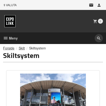
Gå
VALUTA
til
innholdet
0
Meny
Forside
Skilt
Skiltsystem
Skiltsystem