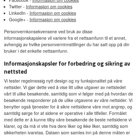
Facebook -
Informasjon om cookies
Twitter -
Informasjon om cookies
LinkedIn -
Informasjon om cookies
Google+ -
Informasjon om cookies
Personvernkonsekvensene ved bruk av disse
informasjonskapslene vil variere fra et nettsamfunn til et annet,
avhengig av hvilke personverninnstillinger du har satt opp på din
bruker i det enkelte nettsamfunn.
Informasjonskapsler for forbedring og sikring av
nettsted
Vi tester regelmessig nytt design og ny funksjonalitet på våre
nettsider. Vi gjør dette ved å vise litt ulike utgaver av nettstedet
vårt til ulike besøkende, samtidig som vi følger med på hvordan de
besøkende responderer på de ulike utgavene av våre nettsider. Vi
benytter også tjenester for å sikre nettsidene våre mot angrep, og
samtidig sørge for at sidene er operative i alle tilfeller. Formålet
med dette er å kunne tilby våre besøkende de beste nettsidene vi
klarer, og da må vi vite hva dere liker og ikke liker, samtidig som
sikkerheten ivaretas. Dataen som samles inn på denne måten er