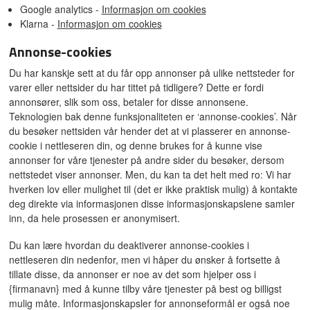
Google analytics -
Informasjon om cookies
Klarna -
Informasjon om cookies
Annonse-cookies
Du har kanskje sett at du får opp annonser på ulike nettsteder for
varer eller nettsider du har tittet på tidligere? Dette er fordi
annonsører, slik som oss, betaler for disse annonsene.
Teknologien bak denne funksjonaliteten er ‘annonse-cookies’. Når
du besøker nettsiden vår hender det at vi plasserer en annonse-
cookie i nettleseren din, og denne brukes for å kunne vise
annonser for våre tjenester på andre sider du besøker, dersom
nettstedet viser annonser. Men, du kan ta det helt med ro: Vi har
hverken lov eller mulighet til (det er ikke praktisk mulig) å kontakte
deg direkte via informasjonen disse informasjonskapslene samler
inn, da hele prosessen er anonymisert.
Du kan lære hvordan du deaktiverer annonse-cookies i
nettleseren din nedenfor, men vi håper du ønsker å fortsette å
tillate disse, da annonser er noe av det som hjelper oss i
{firmanavn} med å kunne tilby våre tjenester på best og billigst
mulig måte. Informasjonskapsler for annonseformål er også noe