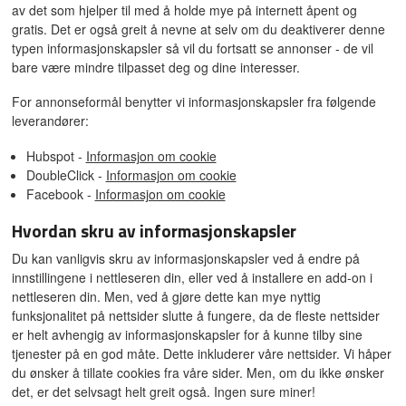
av det som hjelper til med å holde mye på internett åpent og
gratis. Det er også greit å nevne at selv om du deaktiverer denne
typen informasjonskapsler så vil du fortsatt se annonser - de vil
bare være mindre tilpasset deg og dine interesser.
For annonseformål benytter vi informasjonskapsler fra følgende
leverandører:
Hubspot -
Informasjon om cookie
DoubleClick -
Informasjon om cookie
Facebook -
Informasjon om cookie
Hvordan skru av informasjonskapsler
Du kan vanligvis skru av informasjonskapsler ved å endre på
innstillingene i nettleseren din, eller ved å installere en add-on i
nettleseren din. Men, ved å gjøre dette kan mye nyttig
funksjonalitet på nettsider slutte å fungere, da de fleste nettsider
er helt avhengig av informasjonskapsler for å kunne tilby sine
tjenester på en god måte. Dette inkluderer våre nettsider. Vi håper
du ønsker å tillate cookies fra våre sider. Men, om du ikke ønsker
det, er det selvsagt helt greit også. Ingen sure miner!