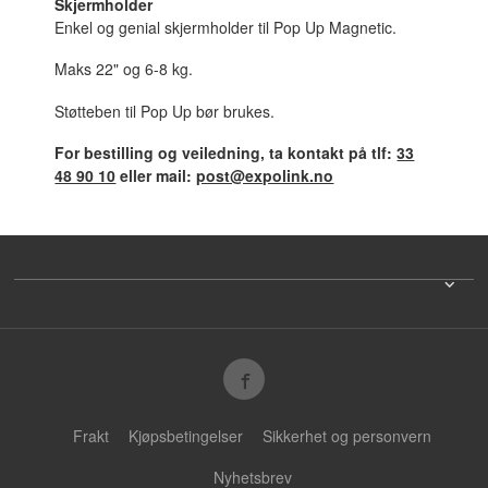
Skjermholder
Enkel og genial skjermholder til Pop Up Magnetic.
Maks 22" og 6-8 kg.
Støtteben til Pop Up bør brukes.
For bestilling og veiledning, ta kontakt på tlf:
33
48 90 10
eller mail:
post@expolink.no
Frakt
Kjøpsbetingelser
Sikkerhet og personvern
Nyhetsbrev