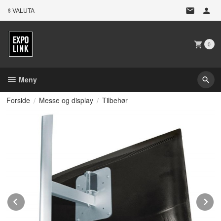
Gå
VALUTA
til
innholdet
0
Meny
Forside
Messe og display
Tilbehør
Prev
N