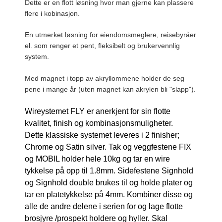
Dette er en flott løsning hvor man gjerne kan plassere
flere i kobinasjon.
En utmerket løsning for eiendomsmeglere, reisebyråer
el. som renger et pent, fleksibelt og brukervennlig
system.
Med magnet i topp av akryllommene holder de seg
pene i mange år (uten magnet kan akrylen bli "slapp").
Wireystemet FLY er anerkjent for sin flotte
kvalitet, finish og kombinasjonsmuligheter.
Dette klassiske systemet leveres i 2 finisher;
Chrome og Satin silver. Tak og veggfestene FIX
og MOBIL holder hele 10kg og tar en wire
tykkelse på opp til 1.8mm. Sidefestene Signhold
og Signhold double brukes til og holde plater og
tar en platetykkelse på 4mm. Kombiner disse og
alle de andre delene i serien for og lage flotte
brosjyre /prospekt holdere og hyller. Skal