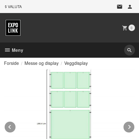
Gå
VALUTA
til
innholdet
0
Meny
Forside
Messe og display
Veggdisplay
Prev
N