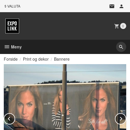
Gå
VALUTA
til
innholdet
0
Meny
Forside
Print og dekor
Bannere
Prev
N