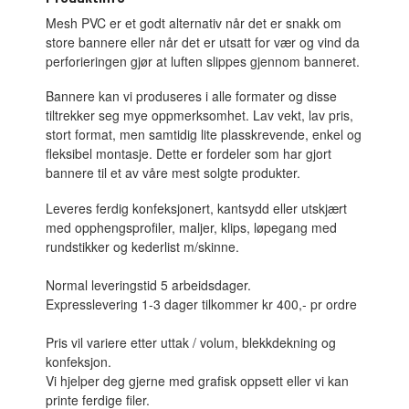
Mesh PVC er et godt alternativ når det er snakk om
store bannere eller når det er utsatt for vær og vind da
perforieringen gjør at luften slippes gjennom banneret.
Bannere kan vi produseres i alle formater og disse
tiltrekker seg mye oppmerksomhet. Lav vekt, lav pris,
stort format, men samtidig lite plasskrevende, enkel og
fleksibel montasje. Dette er fordeler som har gjort
bannere til et av våre mest solgte produkter.
Leveres ferdig konfeksjonert, kantsydd eller utskjært
med opphengsprofiler, maljer, klips, løpegang med
rundstikker og kederlist m/skinne.
Normal leveringstid 5 arbeidsdager.
Expresslevering 1-3 dager tilkommer kr 400,- pr ordre
Pris vil variere etter uttak / volum, blekkdekning og
konfeksjon.
Vi hjelper deg gjerne med grafisk oppsett eller vi kan
printe ferdige filer.