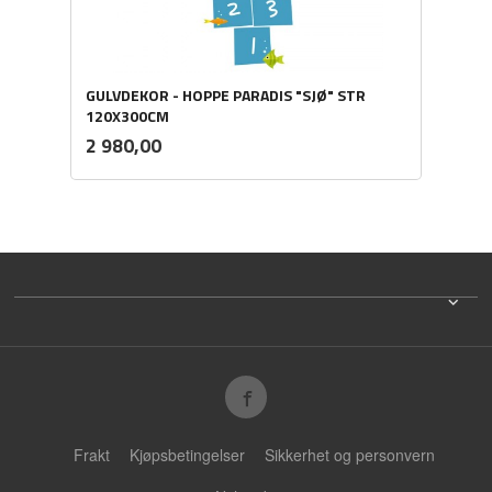
GULVDEKOR - HOPPE PARADIS "SJØ" STR
120X300CM
ekskl.
Pris
2 980,00
mva.
Frakt
Kjøpsbetingelser
Sikkerhet og personvern