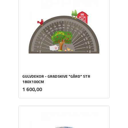
GULVDEKOR - GRADSKIVE "GÅRD" STR
180X100CM
ekskl.
Pris
1 600,00
mva.