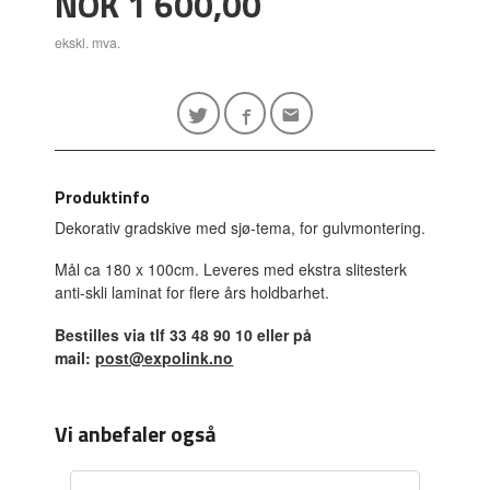
Pris
NOK
1 600,00
ekskl. mva.
Produktinfo
Dekorativ gradskive med sjø-tema, for gulvmontering.
Mål ca 180 x 100cm. Leveres med ekstra slitesterk
anti-skli laminat for flere års holdbarhet.
Bestilles via tlf 33 48 90 10 eller på
mail:
post@expolink.no
Vi anbefaler også