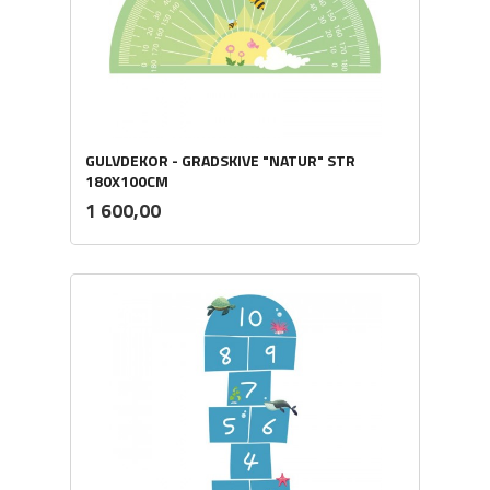
GULVDEKOR - GRADSKIVE "NATUR" STR
180X100CM
ekskl.
Pris
1 600,00
mva.