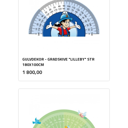
GULVDEKOR - GRADSKIVE "LILLEBY" STR
180X100CM
ekskl.
Pris
1 800,00
mva.