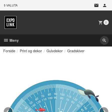
Gå
VALUTA
til
innholdet
0
Meny
Forside
Print og dekor
Gulvdekor
Gradskiver
Prev
N