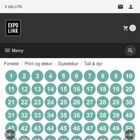
Gå
VALUTA
til
innholdet
0
Meny
Forside
Print og dekor
Gulvdekor
Tall & dyr
Prev
N