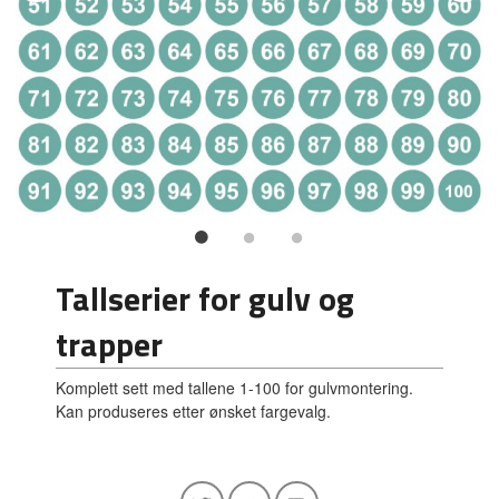
Tallserier for gulv og
trapper
Komplett sett med tallene 1-100 for gulvmontering.
Kan produseres etter ønsket fargevalg.