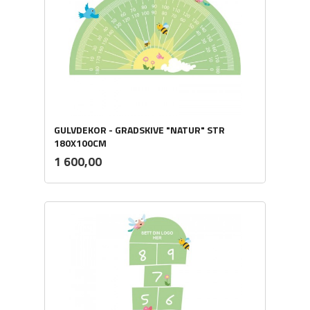
GULVDEKOR - GRADSKIVE "NATUR" STR
180X100CM
ekskl.
Pris
1 600,00
mva.