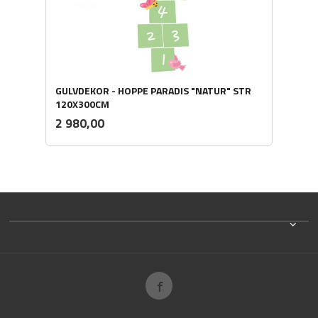
GULVDEKOR - HOPPE PARADIS "NATUR" STR
120X300CM
ekskl.
Pris
2 980,00
mva.