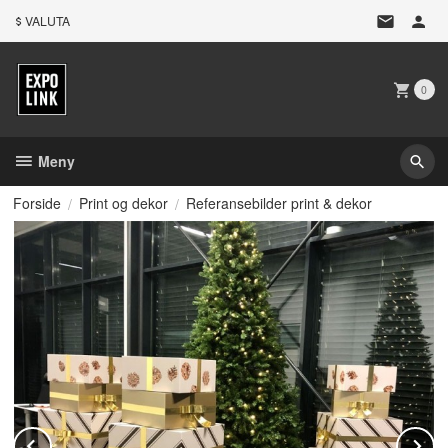
Gå
VALUTA
til
innholdet
0
Meny
Forside
Print og dekor
Referansebilder print & dekor
Prev
N