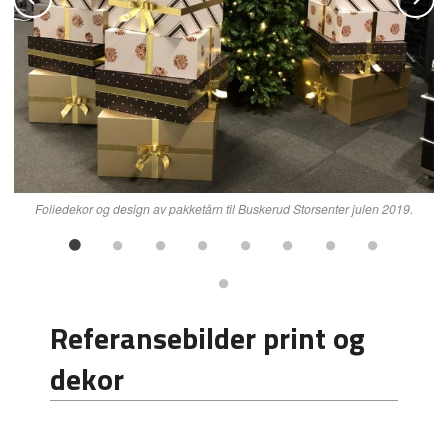
Foliedekor og design av pakketårn til Buskerud Storsenter julen 2019.
Referansebilder print og
dekor