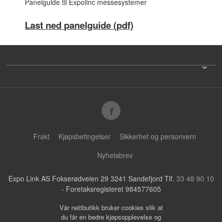
Panelguide til Expolinc messesystemer
Last ned panelguide (pdf)
Frakt
Kjøpsbetingelser
Sikkerhet og personvern
Nyhetsbrev
Expo Link AS Fokserødveien 29 3241 Sandefjord Tlf.
33 48 90 10
- Foretaksregisteret 984577605
Vår nettbutikk bruker cookies slik at
du får en bedre kjøpsopplevelse og