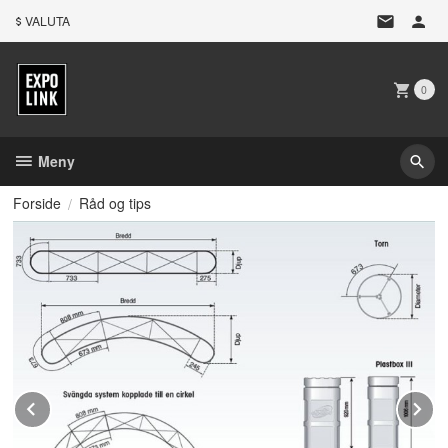
Gå
VALUTA
til
innholdet
0
Meny
Forside
Råd og tips
Prev
N