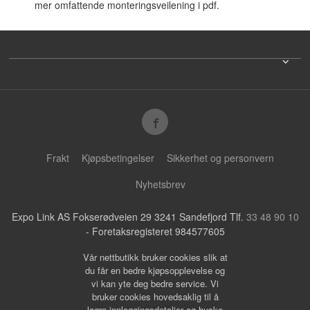
mer omfattende monteringsveilening i pdf.
Frakt
Kjøpsbetingelser
Sikkerhet og personvern
Nyhetsbrev
Expo Link AS Fokserødveien 29 3241 Sandefjord Tlf.
33 48 90 10
- Foretaksregisteret 984577605
Vår nettbutikk bruker cookies slik at
du får en bedre kjøpsopplevelse og
vi kan yte deg bedre service. Vi
bruker cookies hovedsaklig til å
lagre innloggingsdetaljer og huske