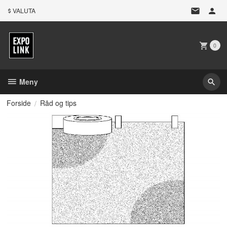
Gå
VALUTA
til
innholdet
0
Meny
Forside
Råd og tips