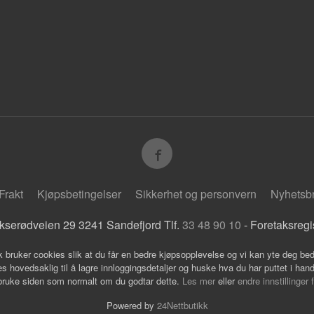
Frakt
Kjøpsbetingelser
Sikkerhet og personvern
Nyhetsb
kserødveien 29 3241 Sandefjord Tlf.
33 48 90 10
- Foretaksreg
k bruker cookies slik at du får en bedre kjøpsopplevelse og vi kan yte deg bed
s hovedsaklig til å lagre innloggingsdetaljer og huske hva du har puttet i han
 bruke siden som normalt om du godtar dette.
Les mer
eller
endre innstillinger 
Powered by
24Nettbutikk