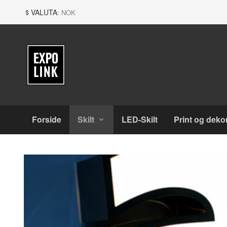
Gå
Lukk
VALUTA
: NOK
til
innholdet
Produkter
Forside
Skilt
LED-Skilt
Print og deko