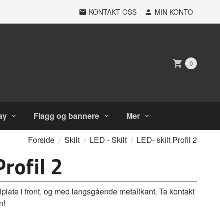
KONTAKT OSS
MIN KONTO
0
ay
Flagg og bannere
Mer
Forside
Skilt
LED - Skilt
LED- skilt Profil 2
Profil 2
plate i front, og med langsgående metallkant. Ta kontakt
n!