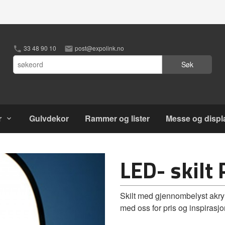
33 48 90 10
post@expolink.no
Søk
r
Gulvdekor
Rammer og lister
Messe og displ
LED- skilt 
Skilt med gjennombelyst akryl
med oss for pris og inspirasjo