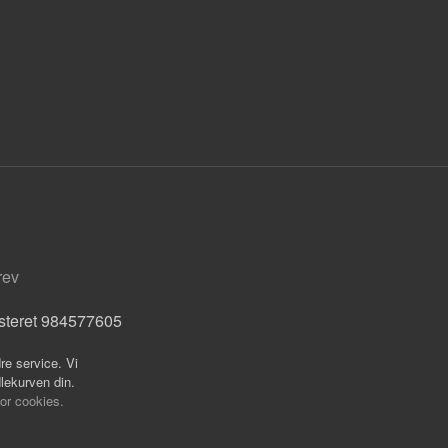
rev
isteret 984577605
re service. Vi
dlekurven din.
for cookies.