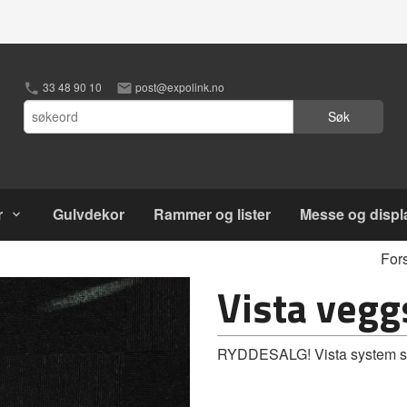
33 48 90 10
post@expolink.no
Søk
r
Gulvdekor
Rammer og lister
Messe og displ
For
Vista veg
RYDDESALG! Vista system ski