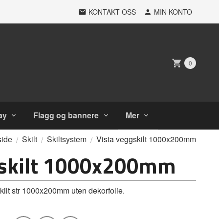
KONTAKT OSS
MIN KONTO
0
ay
Flagg og bannere
Mer
side
Skilt
Skiltsystem
Vista veggskilt 1000x200mm
gskilt 1000x200mm
lt str 1000x200mm uten dekorfolie.