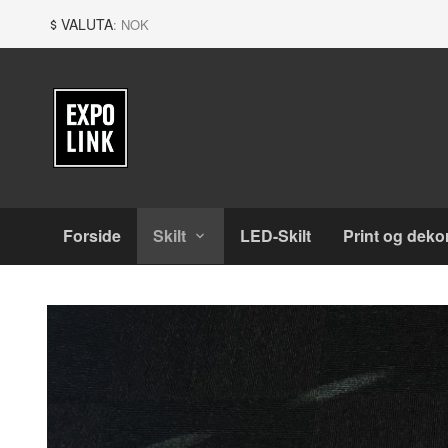
Gå
Lukk
VALUTA
: NOK
til
innholdet
Produkter
Forside
Skilt
LED-Skilt
Print og deko