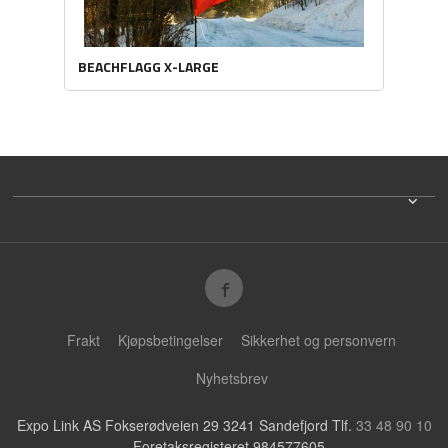
BEACHFLAGG X-LARGE
Frakt
Kjøpsbetingelser
Sikkerhet og personvern
Nyhetsbrev
Expo Link AS Fokserødveien 29 3241 Sandefjord Tlf.
33 48 90 10
- Foretaksregisteret 984577605