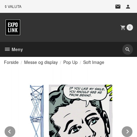
Gå
VALUTA
til
innholdet
0
Meny
Forside
Messe og display
Pop Up
Soft Image
Prev
N